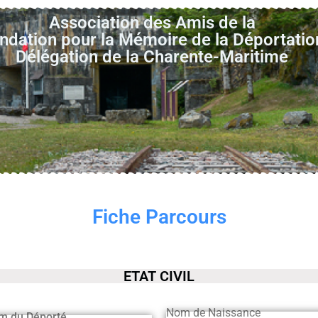
Association des Amis de la
ndation pour la Mémoire de la Déportatio
Délégation de la Charente-Maritime
Fiche Parcours
ETAT CIVIL
Nom de Naissance
m du Déporté