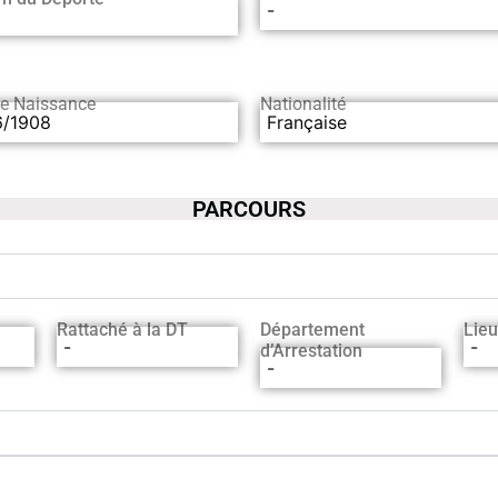
-
de Naissance
Nationalité
6/1908
Française
PARCOURS
Rattaché à la DT
Département
Lieu
-
-
d’Arrestation
-