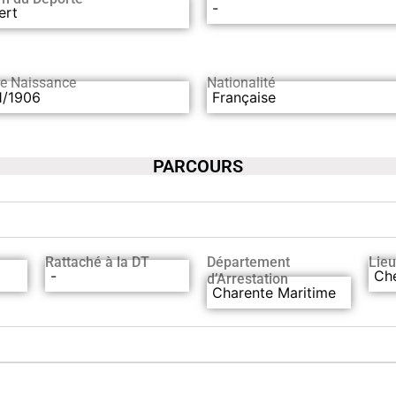
-
ert
de Naissance
Nationalité
1/1906
Française
PARCOURS
Rattaché à la DT
Département
Lieu
-
Che
d’Arrestation
Charente Maritime