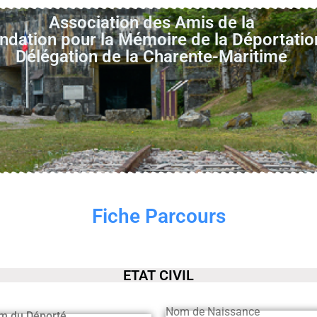
Association des Amis de la
ndation pour la Mémoire de la Déportatio
Délégation de la Charente-Maritime
Fiche Parcours
ETAT CIVIL
Nom de Naissance
m du Déporté