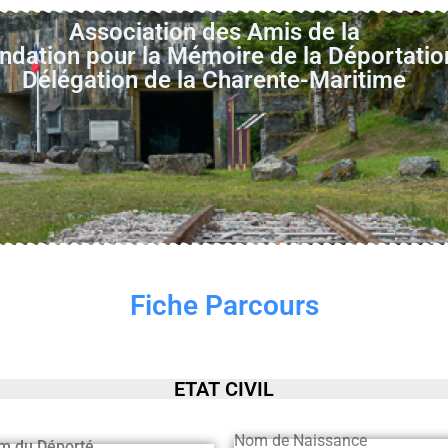
Association des Amis de la
ndation pour la Mémoire de la Déportatio
Délégation de la Charente-Maritime
Fiche Parcours
ETAT CIVIL
Nom de Naissance
m du Déporté