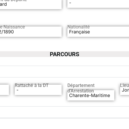
-
ard
de Naissance
Nationalité
2/1890
Française
PARCOURS
Rattaché à la DT
Département
Lieu
-
Jon
d’Arrestation
Charente-Maritime