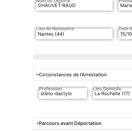
Nom du Déporté
Préno
CHAUVET-RAUD
Mari
Lieu de Naissance
Date 
Nantes (44)
15/1
Circonstances de l'Arrestation
Profession
Lieu Domicile
sténo-dactylo
La Rochelle (17)
Parcours avant Déportation