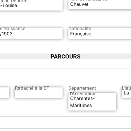
m du Déporté
Chauvet
e-Louise
de Naissance
Nationalité
0/1903
Française
PARCOURS
Rattaché à la DT
Département
Lieu
-
La 
d’Arrestation
Charentes-
Maritimes