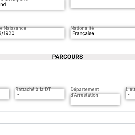
-
and
de Naissance
Nationalité
8/1920
Française
PARCOURS
Rattaché à la DT
Département
Lieu
-
-
d’Arrestation
-