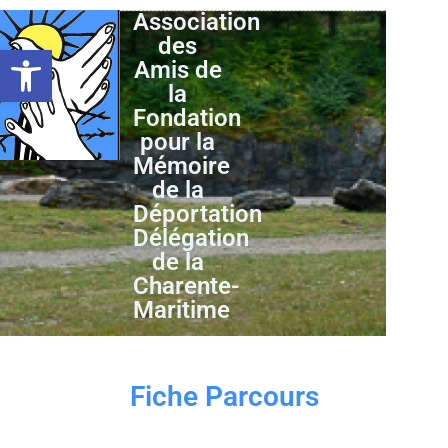
Association
des
Ouvrir la barre d’outils
Amis de
la
Fondation
pour la
Mémoire
de la
Déportation
Délégation
de la
Charente-
Maritime
Fiche Parcours