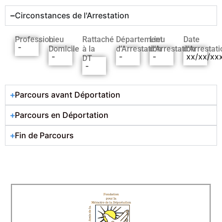
Circonstances de l'Arrestation
Profession
Lieu
Rattaché
Département
Lieu
Date
-
Domicile
à la
d’Arrestation
d’Arrestation
d’Arrestati
-
-
-
xx/xx/xx
DT
-
Parcours avant Déportation
Parcours en Déportation
Fin de Parcours