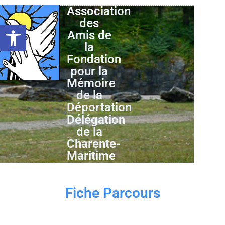
Association
des
Ouvrir la barre d’outils
Amis de
la
Fondation
pour la
Mémoire
de la
Déportation
Délégation
de la
Charente-
Maritime
Fiche Parcours