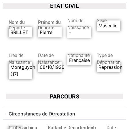
ETAT CIVIL
Nom de
Sexe
Nom du
Prénom du
Masculin
Naissance
Déporté
Déporté
BRILLET
Pierre
-
Lieu de
Date de
Nationalité
Type de
Française
Naissance
Naissance
Déportation
Montguyon
08/10/1920
Répression
(17)
PARCOURS
Circonstances de l'Arrestation
Profession
Lieu
Rattaché
Département
Lieu
Date