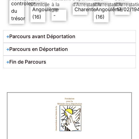
controleur
Domicile
à la
d’Arrestation
d’Arrestation
d’Arrestati
Angoulème
Charente
Angoulême
17/02/19
DT
du
-
(16)
(16)
trésor
Parcours avant Déportation
Parcours en Déportation
Fin de Parcours