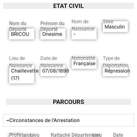
ETAT CIVIL
Nom de
Sexe
Nom du
Prénom du
Masculin
Naissance
Déporté
Déporté
BRICOU
Onesime
-
Lieu de
Date de
Nationalité
Type de
Française
Naissance
Naissance
Déportation
Chaillevette
07/08/1898
Répression
(17)
PARCOURS
Circonstances de l'Arrestation
Profession
Lieu
Rattaché
Département
Lieu
Date