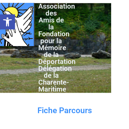
Association
des
Ouvrir la barre d’outils
Amis de
la
Fondation
pour la
Mémoire
de la
Déportation
Délégation
de la
Charente-
Maritime
Fiche Parcours