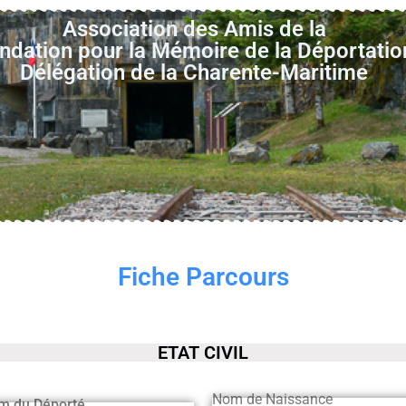
Association des Amis de la
ndation pour la Mémoire de la Déportatio
Délégation de la Charente-Maritime
Fiche Parcours
ETAT CIVIL
Nom de Naissance
m du Déporté