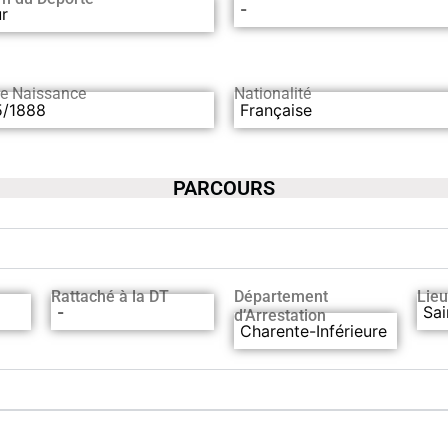
-
r
de Naissance
Nationalité
5/1888
Française
PARCOURS
Rattaché à la DT
Département
Lieu
-
Sai
d’Arrestation
Charente-Inférieure