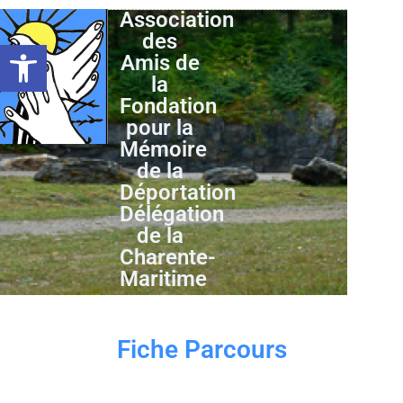
Association
des
Ouvrir la barre d’outils
Amis de
la
Fondation
pour la
Mémoire
de la
Déportation
Délégation
de la
Charente-
Maritime
Fiche Parcours