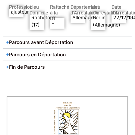
Profession
Lieu
Rattaché
Département
Lieu
Date
ajusteur
Domicile
à la
d’Arrestation
d’Arrestation
d’Arrestati
Rochefort
Allemagne
Berlin
22/12/19
DT
-
(17)
(Allemagne)
Parcours avant Déportation
Parcours en Déportation
Fin de Parcours