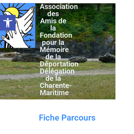
Association
des
Ouvrir la barre d’outils
Amis de
la
Fondation
pour la
Mémoire
de la
Déportation
Délégation
de la
Charente-
Maritime
Fiche Parcours