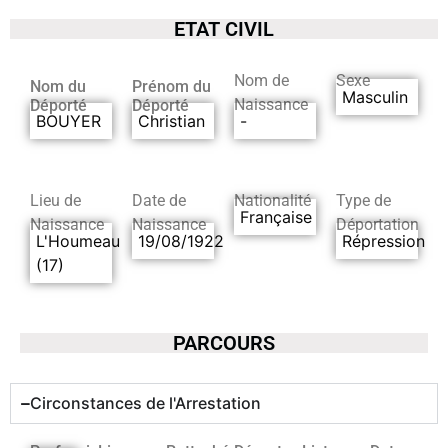
ETAT CIVIL
Nom de
Sexe
Nom du
Prénom du
Masculin
Naissance
Déporté
Déporté
BOUYER
Christian
-
Lieu de
Date de
Nationalité
Type de
Française
Naissance
Naissance
Déportation
L'Houmeau
19/08/1922
Répression
(17)
PARCOURS
Circonstances de l'Arrestation