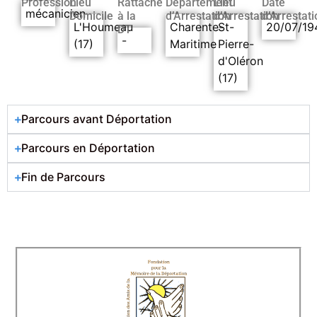
Profession
Lieu
Rattaché
Département
Lieu
Date
mécanicien
Domicile
à la
d’Arrestation
d’Arrestation
d’Arrestati
L'Houmeau
Charente-
St-
20/07/19
DT
-
(17)
Maritime
Pierre-
d'Oléron
(17)
Parcours avant Déportation
Parcours en Déportation
Fin de Parcours