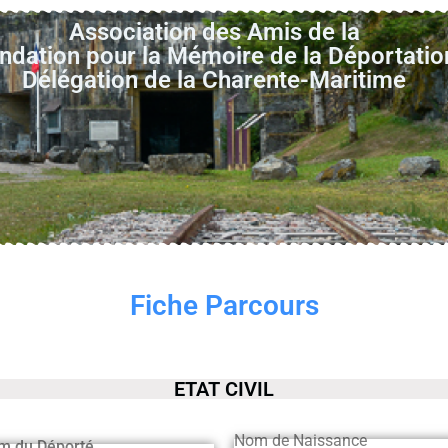
Association des Amis de la
ndation pour la Mémoire de la Déportatio
Délégation de la Charente-Maritime
Fiche Parcours
ETAT CIVIL
Nom de Naissance
m du Déporté