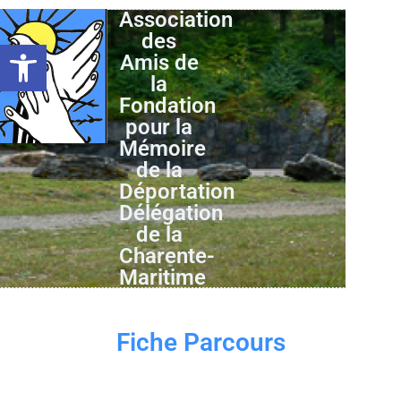
Association
des
Ouvrir la barre d’outils
Amis de
la
Fondation
pour la
Mémoire
de la
Déportation
Délégation
de la
Charente-
Maritime
Fiche Parcours