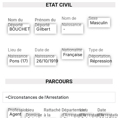
ETAT CIVIL
Nom de
Sexe
Nom du
Prénom du
Masculin
Naissance
Déporté
Déporté
BOUCHET
Gilbert
-
Lieu de
Date de
Nationalité
Type de
Française
Naissance
Naissance
Déportation
Pons (17)
26/10/1919
Répression
PARCOURS
Circonstances de l'Arrestation
Profession
Lieu
Rattaché
Département
Lieu
Date
Agent
Domicile
à la
d’Arrestation
d’Arrestation
d’Arrestati