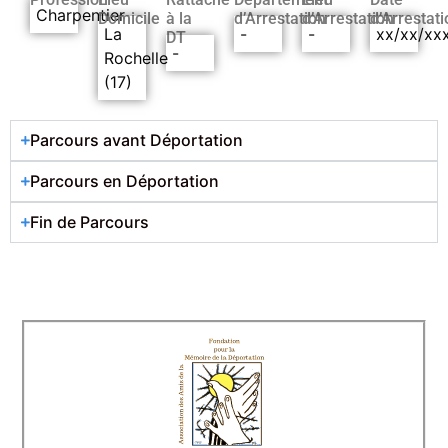
Charpentier
Domicile
à la
d’Arrestation
d’Arrestation
d’Arrestati
La
-
-
xx/xx/xx
DT
-
Rochelle
(17)
Parcours avant Déportation
Parcours en Déportation
Fin de Parcours