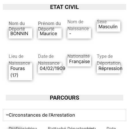
ETAT CIVIL
Nom de
Sexe
Nom du
Prénom du
Masculin
Naissance
Déporté
Déporté
BONNIN
Maurice
-
Lieu de
Date de
Nationalité
Type de
Française
Naissance
Naissance
Déportation
Fouras
04/02/1909
Répression
(17)
PARCOURS
Circonstances de l'Arrestation
Profession
Lieu
Rattaché
Département
Lieu
Date