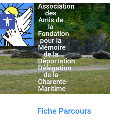
Association
des
Ouvrir la barre d’outils
Amis de
la
Fondation
pour la
Mémoire
de la
Déportation
Délégation
de la
Charente-
Maritime
Fiche Parcours