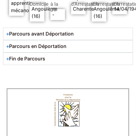
apprenti
Domicile
à la
d’Arrestation
d’Arrestation
d’Arrestati
Angoulème
Charente
Angoulême
14/04/19
DT
mécano
-
(16)
(16)
Parcours avant Déportation
Parcours en Déportation
Fin de Parcours