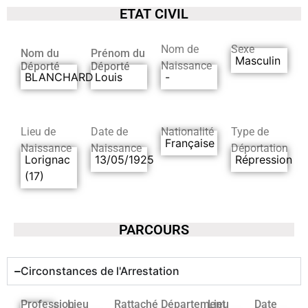
ETAT CIVIL
Nom de
Sexe
Nom du
Prénom du
Masculin
Naissance
Déporté
Déporté
BLANCHARD
Louis
-
Lieu de
Date de
Nationalité
Type de
Française
Naissance
Naissance
Déportation
Lorignac
13/05/1925
Répression
(17)
PARCOURS
Circonstances de l'Arrestation
Profession
Lieu
Rattaché
Département
Lieu
Date