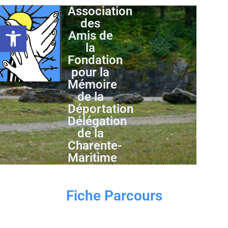
Association
des
Ouvrir la barre d’outils
Amis de
la
Fondation
pour la
Mémoire
de la
Déportation
Délégation
de la
Charente-
Maritime
Fiche Parcours