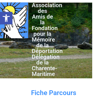
Association
des
Ouvrir la barre d’outils
Amis de
la
Fondation
pour la
Mémoire
de la
Déportation
Délégation
de la
Charente-
Maritime
Fiche Parcours