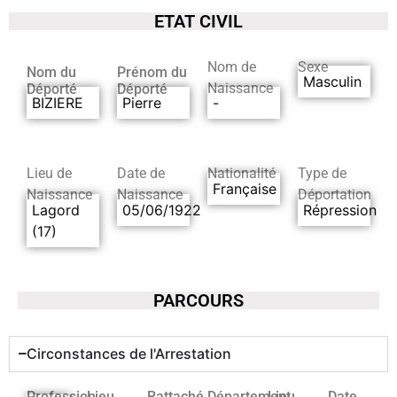
ETAT CIVIL
Nom de
Sexe
Nom du
Prénom du
Masculin
Naissance
Déporté
Déporté
BIZIERE
Pierre
-
Lieu de
Date de
Nationalité
Type de
Française
Naissance
Naissance
Déportation
Lagord
05/06/1922
Répression
(17)
PARCOURS
Circonstances de l'Arrestation
Profession
Lieu
Rattaché
Département
Lieu
Date