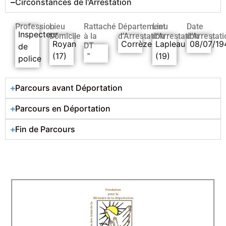
Circonstances de l'Arrestation
Profession
Lieu
Rattaché
Département
Lieu
Date
Inspecteur
Domicile
à la
d’Arrestation
d’Arrestation
d’Arrestati
Royan
Corrèze
Lapleau
08/07/19
DT
de
-
(17)
(19)
police
Parcours avant Déportation
Parcours en Déportation
Fin de Parcours