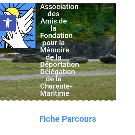
Association
des
Ouvrir la barre d’outils
Amis de
la
Fondation
pour la
Mémoire
de la
Déportation
Délégation
de la
Charente-
Maritime
Fiche Parcours