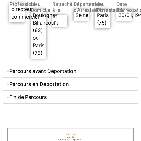
Profession
Lieu
Rattaché
Département
Lieu
Date
directeur
Domicile
à la
d’Arrestation
d’Arrestation
d’Arrestati
Boulogne-
Seine
Paris
30/01/19
DT
commercial
-
Billancourt
(75)
(92)
ou
Paris
(75)
Parcours avant Déportation
Parcours en Déportation
Fin de Parcours