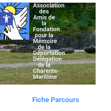
Association
des
Ouvrir la barre d’outils
Amis de
la
Fondation
pour la
Mémoire
de la
Déportation
Délégation
de la
Charente-
Maritime
Fiche Parcours