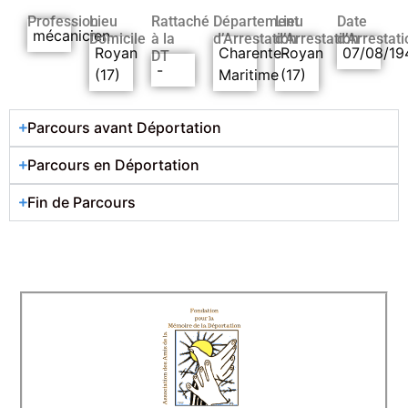
Profession
Lieu
Rattaché
Département
Lieu
Date
mécanicien
Domicile
à la
d’Arrestation
d’Arrestation
d’Arrestati
Royan
Charente-
Royan
07/08/19
DT
-
(17)
Maritime
(17)
Parcours avant Déportation
Parcours en Déportation
Fin de Parcours