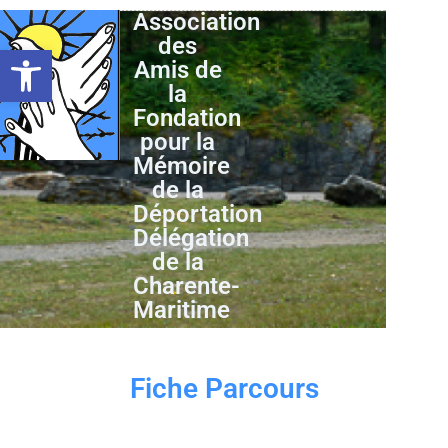
Association
des
Ouvrir la barre d’outils
Amis de
la
Fondation
pour la
Mémoire
de la
Déportation
Délégation
de la
Charente-
Maritime
Fiche Parcours