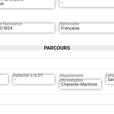
-
el
de Naissance
Nationalité
2/1924
Française
PARCOURS
Rattaché à la DT
Département
Lieu
-
Sai
d’Arrestation
Charente-Maritime