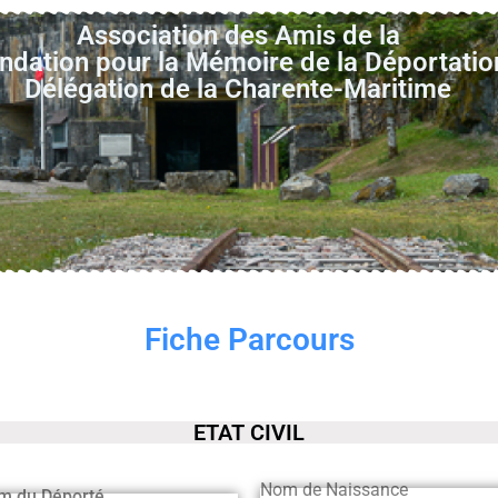
Association des Amis de la
ndation pour la Mémoire de la Déportatio
Délégation de la Charente-Maritime
Fiche Parcours
ETAT CIVIL
Nom de Naissance
m du Déporté