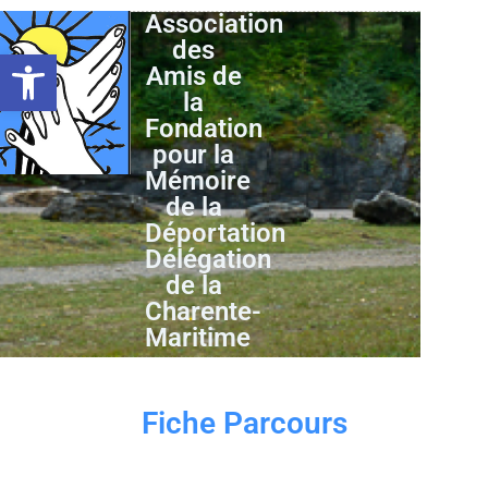
Association
des
Ouvrir la barre d’outils
Amis de
la
Fondation
pour la
Mémoire
de la
Déportation
Délégation
de la
Charente-
Maritime
Fiche Parcours