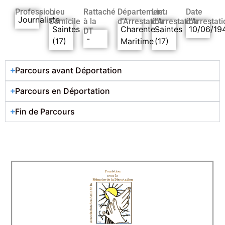
Profession
Lieu
Rattaché
Département
Lieu
Date
Journaliste
Domicile
à la
d’Arrestation
d’Arrestation
d’Arrestati
Saintes
Charente-
Saintes
10/06/19
DT
-
(17)
Maritime
(17)
Parcours avant Déportation
Parcours en Déportation
Fin de Parcours