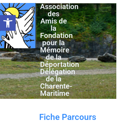
Association
des
Ouvrir la barre d’outils
Amis de
la
Fondation
pour la
Mémoire
de la
Déportation
Délégation
de la
Charente-
Maritime
Fiche Parcours