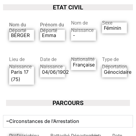
ETAT CIVIL
Nom de
Sexe
Nom du
Prénom du
Féminin
Naissance
Déporté
Déporté
BERGER
Emma
-
Lieu de
Date de
Nationalité
Type de
Française
Naissance
Naissance
Déportation
Paris 17
04/06/1902
Génocidaire
(75)
PARCOURS
Circonstances de l'Arrestation
Profession
Lieu
Rattaché
Département
Lieu
Date