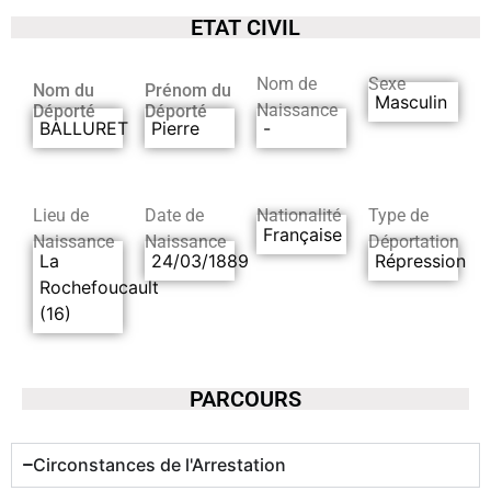
ETAT CIVIL
Nom de
Sexe
Nom du
Prénom du
Masculin
Naissance
Déporté
Déporté
BALLURET
Pierre
-
Lieu de
Date de
Nationalité
Type de
Française
Naissance
Naissance
Déportation
La
24/03/1889
Répression
Rochefoucault
(16)
PARCOURS
Circonstances de l'Arrestation