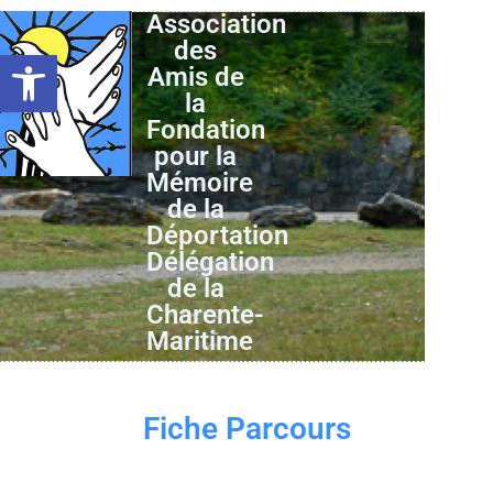
Association
des
Ouvrir la barre d’outils
Amis de
la
Fondation
pour la
Mémoire
de la
Déportation
Délégation
de la
Charente-
Maritime
Fiche Parcours