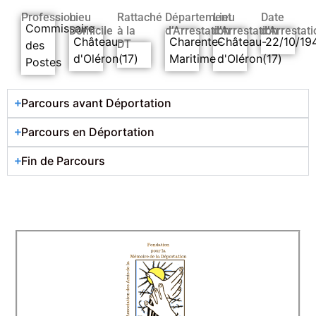
Profession
Lieu
Rattaché
Département
Lieu
Date
Commissaire
Domicile
à la
d’Arrestation
d’Arrestation
d’Arrestati
Château-
Charente-
Château-
22/10/19
DT
des
-
d'Oléron(17)
Maritime
d'Oléron(17)
Postes
Parcours avant Déportation
Parcours en Déportation
Fin de Parcours