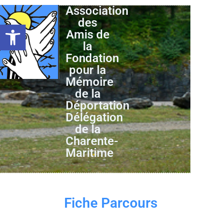
Association
des
Ouvrir la barre d’outils
Amis de
la
Fondation
pour la
Mémoire
de la
Déportation
Délégation
de la
Charente-
Maritime
Fiche Parcours