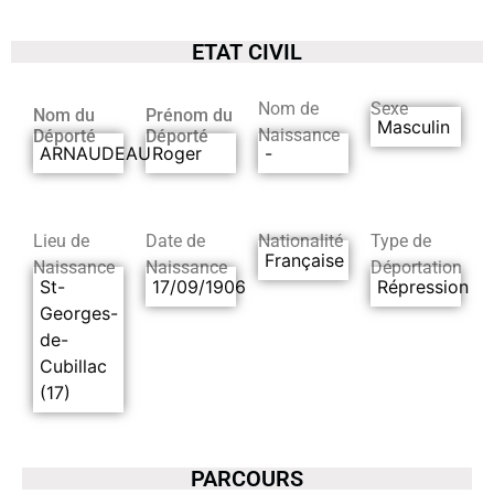
ETAT CIVIL
Nom de
Sexe
Nom du
Prénom du
Masculin
Naissance
Déporté
Déporté
ARNAUDEAU
Roger
-
Lieu de
Date de
Nationalité
Type de
Française
Naissance
Naissance
Déportation
St-
17/09/1906
Répression
Georges-
de-
Cubillac
(17)
PARCOURS