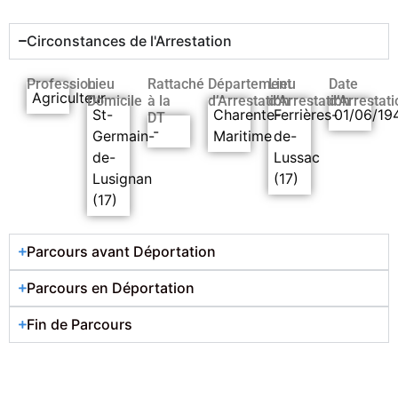
Circonstances de l'Arrestation
Profession
Lieu
Rattaché
Département
Lieu
Date
Agriculteur
Domicile
à la
d’Arrestation
d’Arrestation
d’Arrestati
St-
Charente-
Ferrières-
01/06/19
DT
-
Germain-
Maritime
de-
de-
Lussac
Lusignan
(17)
(17)
Parcours avant Déportation
Parcours en Déportation
Fin de Parcours